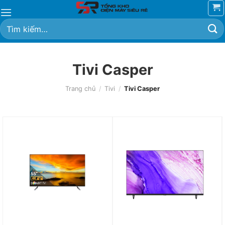
Chuyển
đến
Tìm
nội
kiếm:
dung
Tivi Casper
Trang chủ
/
Tivi
/
Tivi Casper