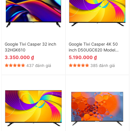
Google Tivi Casper 32 inch
Google Tivi Casper 4K 50
32HGK610
inch D50UGC620 Model
2025
3.350.000
₫
5.190.000
₫
437 đánh giá
385 đánh giá