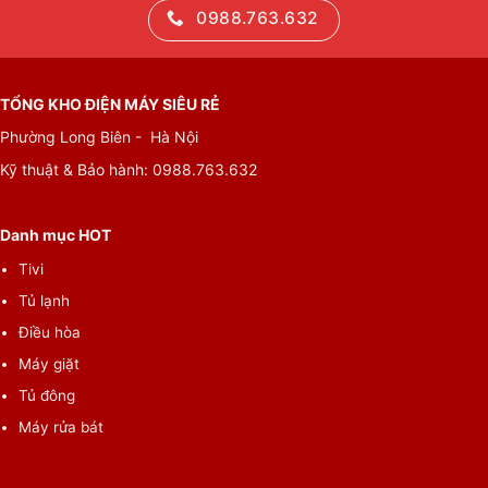
0988.763.632
TỔNG KHO ĐIỆN MÁY SIÊU RẺ
Phường Long Biên - Hà Nội
Kỹ thuật & Bảo hành:
0988.763.632
Danh mục HOT
Tivi
Tủ lạnh
Điều hòa
Máy giặt
Tủ đông
Máy rửa bát