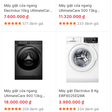
Máy giặt cửa ngang
Máy giặt cửa ngang
Electrolux 10kg UltimateCare
UltimateCare 500 13kg
300 EWF1024D3EC Model
EWF1343P5WC
7.600.000
₫
11.320.000
₫
2026
577 đánh giá
233 đánh giá
Máy giặt cửa ngang
Máy giặt Electrolux 8 Kg
UltimateCare 900 13kg
EWF8025EQWA
EWF1342R9SC
18.000.000
₫
3.990.000
₫
208 đánh giá
334 đánh giá