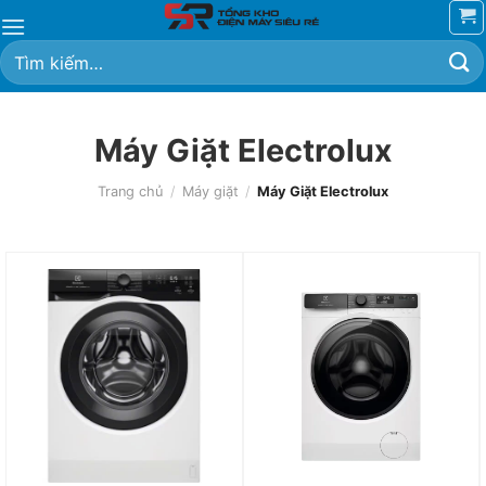
Chuyển
đến
Tìm
nội
kiếm:
dung
Máy Giặt Electrolux
Trang chủ
/
Máy giặt
/
Máy Giặt Electrolux