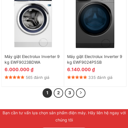
Máy giặt Electrolux Inverter 9
Máy giặt Electrolux Inverter 9
kg EWF9023BDWA
kg EWF9024P5SB
6.000.000
₫
6.140.000
₫
565 đánh giá
335 đánh giá
1
2
3
Bạn cần tư vấn lựa chọn sản phẩm điện máy. Hãy liên hệ ngay với
chúng tôi