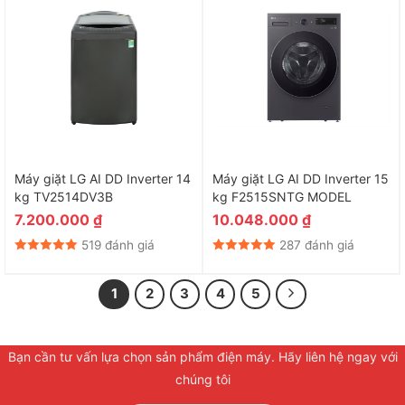
Máy giặt LG AI DD Inverter 14
Máy giặt LG AI DD Inverter 15
kg TV2514DV3B
kg F2515SNTG MODEL
7.200.000
₫
10.048.000
₫
519 đánh giá
287 đánh giá
1
2
3
4
5
Bạn cần tư vấn lựa chọn sản phẩm điện máy. Hãy liên hệ ngay với
chúng tôi