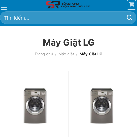
Chuyển
đến
Tìm
nội
kiếm:
dung
Máy Giặt LG
Trang chủ
/
Máy giặt
/
Máy Giặt LG