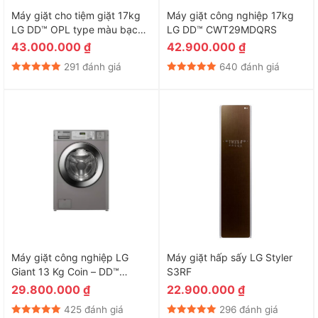
Máy giặt cho tiệm giặt 17kg
Máy giặt công nghiệp 17kg
LG DD™ OPL type màu bạc
LG DD™ CWT29MDQRS
CWT29MDORS
43.000.000
₫
42.900.000
₫
291 đánh giá
640 đánh giá
Máy giặt công nghiệp LG
Máy giặt hấp sấy LG Styler
Giant 13 Kg Coin – DD™
S3RF
Inverter CWG27MDQRS
29.800.000
₫
22.900.000
₫
425 đánh giá
296 đánh giá