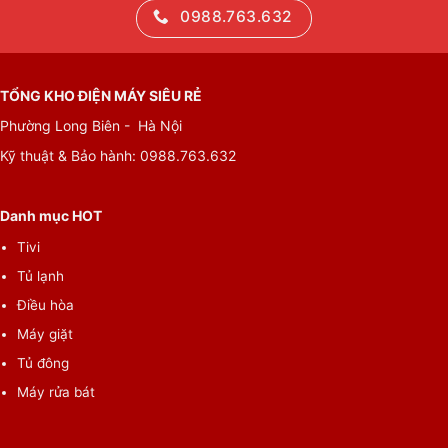
0988.763.632
TỔNG KHO ĐIỆN MÁY SIÊU RẺ
Phường Long Biên - Hà Nội
Kỹ thuật & Bảo hành:
0988.763.632
Danh mục HOT
Tivi
Tủ lạnh
Điều hòa
Máy giặt
Tủ đông
Máy rửa bát