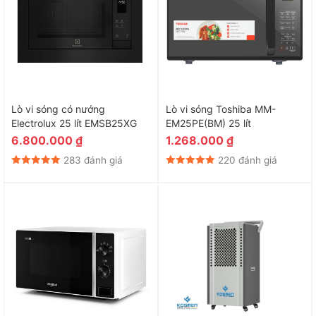
Lò vi sóng có nướng
Lò vi sóng Toshiba MM-
Electrolux 25 lít EMSB25XG
EM25PE(BM) 25 lít
6.800.000
₫
1.268.000
₫
283 đánh giá
220 đánh giá