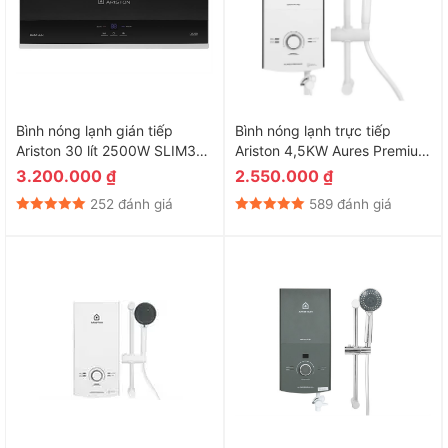
Bình nóng lạnh gián tiếp
Bình nóng lạnh trực tiếp
Ariston 30 lít 2500W SLIM3
Ariston 4,5KW Aures Premium
30 LUX
4.5P Ivory
3.200.000
₫
2.550.000
₫
252 đánh giá
589 đánh giá