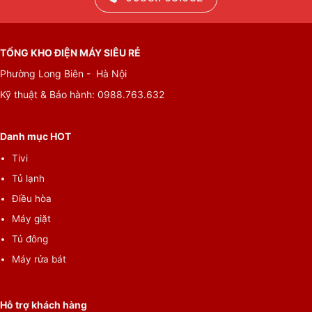
TỔNG KHO ĐIỆN MÁY SIÊU RẺ
Phường Long Biên - Hà Nội
Kỹ thuật & Bảo hành:
0988.763.632
Danh mục HOT
Tivi
Tủ lạnh
Điều hòa
Máy giặt
Tủ đông
Máy rửa bát
Hỗ trợ khách hàng