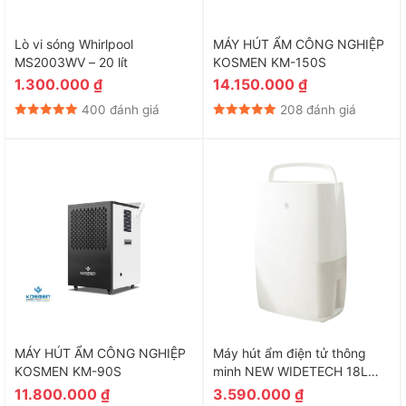
Lò vi sóng Whirlpool
MÁY HÚT ẨM CÔNG NGHIỆP
MS2003WV – 20 lít
KOSMEN KM-150S
1.300.000
₫
14.150.000
₫
400 đánh giá
208 đánh giá
MÁY HÚT ẨM CÔNG NGHIỆP
Máy hút ẩm điện tử thông
KOSMEN KM-90S
minh NEW WIDETECH 18L
WDH318EFW1
11.800.000
₫
3.590.000
₫