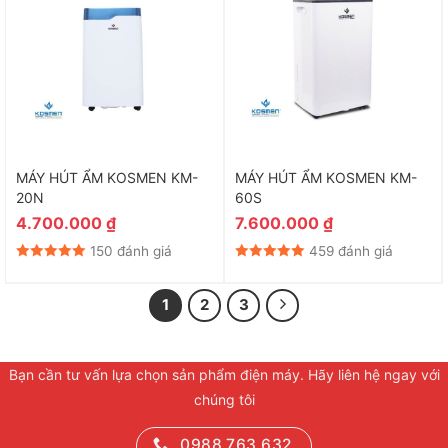
MÁY HÚT ẨM KOSMEN KM-
MÁY HÚT ẨM KOSMEN KM-
20N
60S
4.700.000
₫
7.600.000
₫
150 đánh giá
459 đánh giá
1
2
3
Bạn cần tư vấn lựa chọn sản phẩm điện máy. Hãy liên hệ ngay với
chúng tôi
0988.763.632