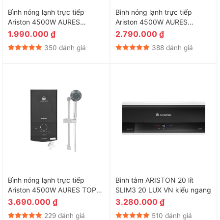
Bình nóng lạnh trực tiếp
Bình nóng lạnh trực tiếp
Ariston 4500W AURES
Ariston 4500W AURES
PREMIUM 4.5 (không bơm)
PREMIUM+ 4.5P (có bơm)
1.990.000
₫
2.790.000
₫
350 đánh giá
388 đánh giá
Bình nóng lạnh trực tiếp
Bình tắm ARISTON 20 lít
Ariston 4500W AURES TOP
SLIM3 20 LUX VN kiểu ngang
4.5P
3.690.000
₫
3.280.000
₫
229 đánh giá
510 đánh giá