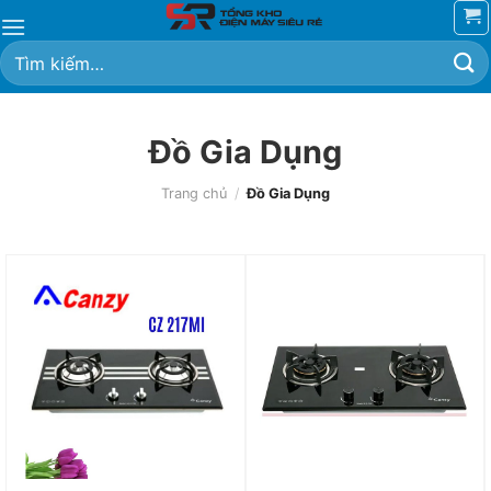
Chuyển
đến
Tìm
nội
kiếm:
dung
Đồ Gia Dụng
Trang chủ
/
Đồ Gia Dụng