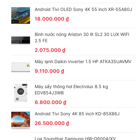
Ngoài ra bạn còn có thể cài thêm ZingTV, Nhaccuatui, Clip TV,
Android Tivi OLED Sony 4K 55 inch XR-55A80J
… đáp ứng nhu cầu giải trí phong phú của gia đình hiệu quả.
18.000.000
₫
Hơn nữa, mặc dù tivi không dùng được remote thông minh
nhưng chiếc remote đi kèm lại cài sẵn phím Netflix và
Bình nước nóng Ariston 30 lít SL2 30 LUX WIFI
PrimeVideo, cho bạn bấm và mở ứng dụng thêm dễ dàng, tiện
2.5 FE
lợi.
2.075.000
₫
Máy lạnh Daikin Inverter 1.5 HP ATKA35UAVMV
9.110.000
₫
Máy sấy thông hơi Electrolux 8.5 kg
EDV854J3WB
6.800.000
₫
Android Tivi Sony 4K 85 inch KD-85X86J
26.500.000
₫
Trình chiếu màn hình điện thoại lên tivi dễ dàng cùng
Loa Soundbar Samsung HW-Q600A/XV