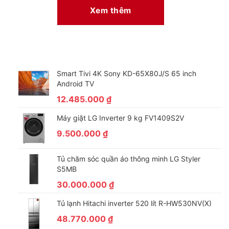
Xem thêm
Smart Tivi 4K Sony KD-65X80J/S 65 inch
Android TV
12.485.000
₫
Máy giặt LG Inverter 9 kg FV1409S2V
9.500.000
₫
Giao diện đơn giản, nhiều ứng dụng hữu ích qua hệ
điều hành Linux
Tủ chăm sóc quần áo thông minh LG Styler
Với giao diện trực quan, người dùng sẽ nhanh chóng quen
S5MB
thuộc với Linux chỉ sau vài lần sử dụng, hệ điều hành này hỗ trợ
30.000.000
₫
đến 36 ứng dụng cài đặt sẵn có bản quyền trong và ngoài
nước như Media, Netflix, Youtube, Prime video, Facebook,
Tủ lạnh Hitachi inverter 520 lít R-HW530NV(X)
Tweeter, Yahoo, Youtubekid, Tool goggles, Screencast,
48.770.000
₫
Browswer,…