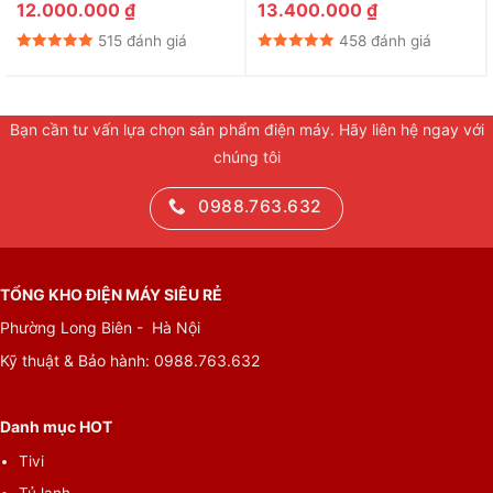
55QN70F
12.000.000
₫
13.400.000
₫
515 đánh giá
458 đánh giá
Bạn cần tư vấn lựa chọn sản phẩm điện máy. Hãy liên hệ ngay với
chúng tôi
0988.763.632
TỔNG KHO ĐIỆN MÁY SIÊU RẺ
Phường Long Biên - Hà Nội
Kỹ thuật & Bảo hành:
0988.763.632
Danh mục HOT
Tivi
Tủ lạnh