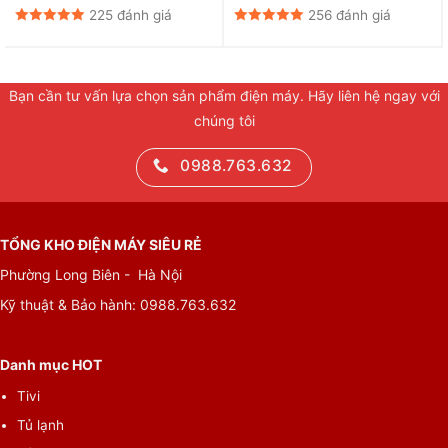
225 đánh giá
256 đánh giá
Bạn cần tư vấn lựa chọn sản phẩm điện máy. Hãy liên hệ ngay với
chúng tôi
0988.763.632
TỔNG KHO ĐIỆN MÁY SIÊU RẺ
Phường Long Biên - Hà Nội
Kỹ thuật & Bảo hành:
0988.763.632
Danh mục HOT
Tivi
Tủ lạnh