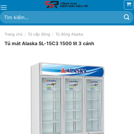
Chuyển
đến
Tìm
nội
kiếm:
dung
Trang chủ
/
Tủ cấp đông
/
Tủ đông Alaska
Tủ mát Alaska SL-15C3 1500 lít 3 cánh