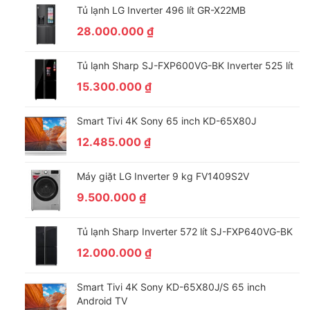
sản phẩm
Tủ lạnh LG Inverter 496 lít GR-X22MB
Khóa tủ giúp an toàn trong sử dụng
28.000.000
₫
Nước thừa xã vào khay chứa thải sẽ tự bốc hơi
Tủ lạnh Sharp SJ-FXP600VG-BK Inverter 525 lít
Giá đỡ chắc chắn linh hoạt:
15.300.000
₫
Tủ SL-15C3 được trang bị 12 giá đỡ có thể thay đổi
Smart Tivi 4K Sony 65 inch KD-65X80J
vị trí giúp tận dụng tối đa không gian sử dụng, linh
hoạt trong sắp xếp phân loại đồ hay trưng bày sản
12.485.000
₫
phẩm trong tủ. Giá đỡ dễ dàng tháo lắp để vệ sinh
tủ.
Máy giặt LG Inverter 9 kg FV1409S2V
9.500.000
₫
Chân bánh xe chịu lực:
Tủ mát Alaska SL-15C3 1500 lít được thiết kế với 4
Tủ lạnh Sharp Inverter 572 lít SJ-FXP640VG-BK
chân bánh xe chịu lực với 2 bánh trước có cơ cấu
12.000.000
₫
khóa bánh, giúp dễ dàng di chuyển, bố trí sắp xếp
vị trí lắp đặt tủ.
Smart Tivi 4K Sony KD-65X80J/S 65 inch
Android TV