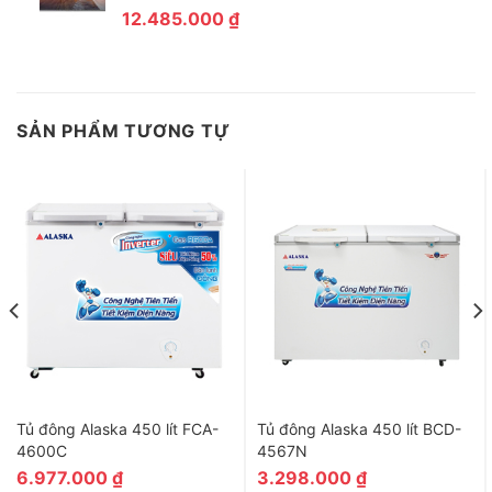
Gas lạnh R404a tiết kiệm điện năng và thân thiện môi
12.485.000
₫
trường
Tủ mát SL-15C3 1500 lít sử dụng gas lạnh R404a
giúp tiết kiệm điện năng và thân thiện với môi
trường
SẢN PHẨM TƯƠNG TỰ
Tủ đông Alaska 450 lít FCA-
Tủ đông Alaska 450 lít BCD-
4600C
4567N
6.977.000
₫
3.298.000
₫