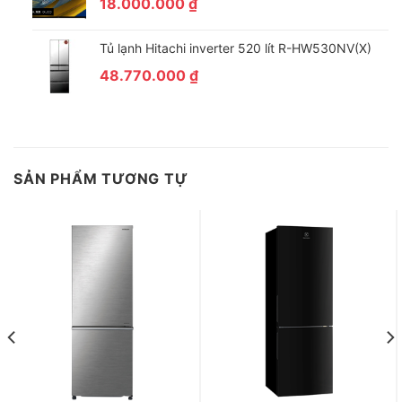
18.000.000
₫
Giải Trí Đa Phương Tiện Trong Khi Nấu Ăn
Tủ lạnh Hitachi inverter 520 lít R-HW530NV(X)
Ứng Dụng SmartView & Hệ Thống Loa Sống Động
48.770.000
₫
Thưởng thức những bản nhạc yêu thích với hệ thống loa sống
động hoặc giải trí bất tận với những bộ phim đỉnh cao trên màn
hình sắc nét. Tủ lạnh Family Hub giúp gia đình bạn tận hưởng
trọn vẹn niềm vui nấu nướng ngay tại gian bếp nhà mình.
SẢN PHẨM TƯƠNG TỰ