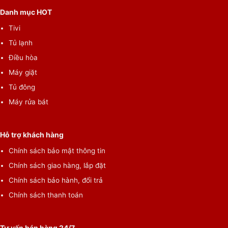
Danh mục HOT
Tivi
Dự Báo Thời Tiết, Gợi Nhắc Những Sự Kiện Quan
Tủ lạnh
Trọng*
Điều hòa
Bạn có thể cập nhật các thông tin dự báo thời tiết, lịch trình của
Máy giặt
các thành viên trong gia đình dễ dàng ngay trên màn hình
Tủ đông
chính. Chỉ cần cập nhật các danh mục trên tủ lạnh hoặc từ điện
Máy rửa bát
thoại và đồng bộ hóa mọi lịch trình với Google hay lịch Microsoft
365, để không lãng quên những ngày quan trọng.
Hỗ trợ khách hàng
Chính sách bảo mật thông tin
Chính sách giao hàng, lắp đặt
Chính sách bảo hành, đổi trả
Chính sách thanh toán
Tư vấn bán hàng 24/7