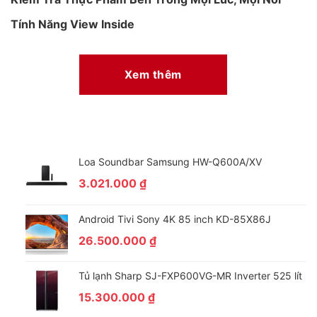
Tính Năng View Inside
Bạn có thể dễ dàng quan sát thực phẩm bên trong tủ lạnh mọi
lúc mọi nơi thông qua điện thoại hoặc truy cập nhanh bằng
Xem thêm
cách chạm màn hình chính. Tiện lợi trong việc lên kế hoạch ăn
uống và mua sắm thực phẩm cho cả gia đình.
Loa Soundbar Samsung HW-Q600A/XV
3.021.000
₫
Android Tivi Sony 4K 85 inch KD-85X86J
26.500.000
₫
Tủ lạnh Sharp SJ-FXP600VG-MR Inverter 525 lít
Sẻ Chia Mọi Khoảnh Khắc Với Những Người Thân Yêu
15.300.000
₫