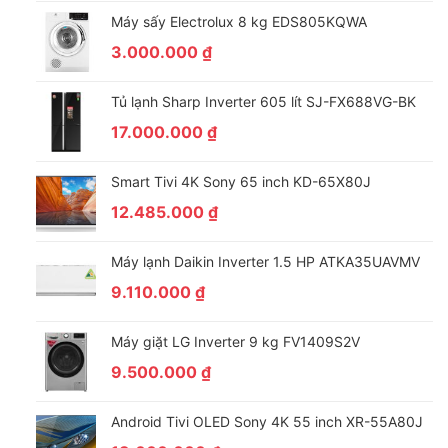
Màn Hình Family Board
Máy sấy Electrolux 8 kg EDS805KQWA
Dễ dàng chia sẻ mọi tin tức, lời nhắn, video hay những phút
3.000.000
₫
giây đặc biệt với các thành viên trong gia đình trên màn hình
Family Board. Chỉ cần sử dụng màn hình chính hoặc điện thoại
Tủ lạnh Sharp Inverter 605 lít SJ-FX688VG-BK
di động là bạn đã có thể trình chiếu bất kì hình ảnh, video hay
17.000.000
₫
tự tay vẽ tranh, phát một bản nhạc yêu thích ngay trong chính
căn bếp của mình.
Smart Tivi 4K Sony 65 inch KD-65X80J
12.485.000
₫
Máy lạnh Daikin Inverter 1.5 HP ATKA35UAVMV
9.110.000
₫
Máy giặt LG Inverter 9 kg FV1409S2V
9.500.000
₫
Android Tivi OLED Sony 4K 55 inch XR-55A80J