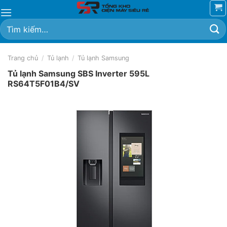
Chuyển
đến
Tìm
nội
kiếm:
dung
Trang chủ
/
Tủ lạnh
/
Tủ lạnh Samsung
Tủ lạnh Samsung SBS Inverter 595L
RS64T5F01B4/SV