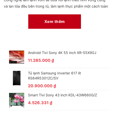
và lan tỏa đều bên trong tủ, làm lạnh thực phẩm một cách toàn
diện bên cạnh việc hỗ trợ duy trì nhiệt độ và độ ẩm lý tưởng.
Xem thêm
Android Tivi Sony 4K 55 inch XR-55X90J
11.285.000
₫
Tủ lạnh Samsung Inverter 617 lít
RS64R53012C/SV
Dung tích 256 lít, phù hợp gia đình nhỏ, khoảng 2 – 3
20.900.000
₫
thành viên
Tủ lạnh Samsung RT25M4032BY/SV sở hữu dung tích 256 lít,
Smart Tivi Sony 43 inch KDL-43W660G/Z
trong đó có 53 lít dung tích ngăn đá và 203 lít dung tích ngăn
4.526.331
₫
mát, đáp ứng tốt cho nhu cầu lưu trữ thực phẩm của những hộ