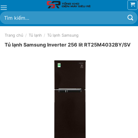
Chuyển
đến
Tìm
nội
kiếm:
dung
Trang chủ
/
Tủ lạnh
/
Tủ lạnh Samsung
Tủ lạnh Samsung Inverter 256 lít RT25M4032BY/SV