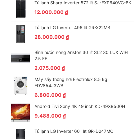
gia đình ít thành viên, khoảng 2 – 3 người.
Tủ lạnh Sharp Inverter 572 lít SJ-FXP640VG-BK
12.000.000
₫
Tủ lạnh LG Inverter 496 lít GR-X22MB
28.000.000
₫
Bình nước nóng Ariston 30 lít SL2 30 LUX WIFI
2.5 FE
2.075.000
₫
Máy sấy thông hơi Electrolux 8.5 kg
Tiết kiệm điện hiệu quả cùng công nghệ Digital
EDV854J3WB
Inverter
6.800.000
₫
Với công nghệ Digital Inverter, tủ lạnh còn mang lại hiệu quả tiết
Android Tivi Sony 4K 49 inch KD-49X8500H
kiệm điện trong suốt thời gian sử dụng bên cạnh khả năng vận
9.488.000
₫
hành êm ái, không làm ảnh hưởng đến sinh hoạt gia đình bạn.
Tủ lạnh LG Inverter 601 lít GR-D247MC