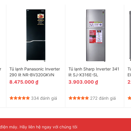
hực phẩm
r
Tủ lạnh Panasonic Inverter
Tủ lạnh Sharp Inverter 341
T
290 lít NR-BV320GKVN
lít SJ-X316E-SL
E
8.475.000
₫
3.903.000
₫
2
334 đánh giá
272 đánh giá
iện máy. Hãy liên hệ ngay với chúng tôi