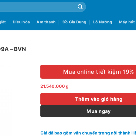
iặt
Điều hòa
Âm thanh
Đồ Gia Dụng
Lò Nướng
Máy hút
909A – BVN
Mua online tiết kiệm 19%
21.540.000
₫
Thêm vào giỏ hàng
Mua ngay
Giá đã bao gồm vận chuyển trong nội thành Hà