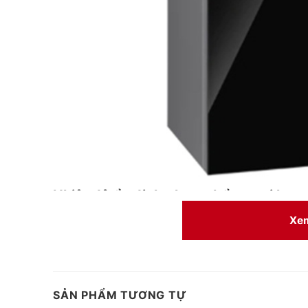
Nhiệt độ ổn định, thực phẩm tươi hơn
Tủ lạnh inverter này có chức năng 360 độ làm mát lưu th
Xe
đều được làm mát đều và ở nhiệt độ phù hợp.
SẢN PHẨM TƯƠNG TỰ