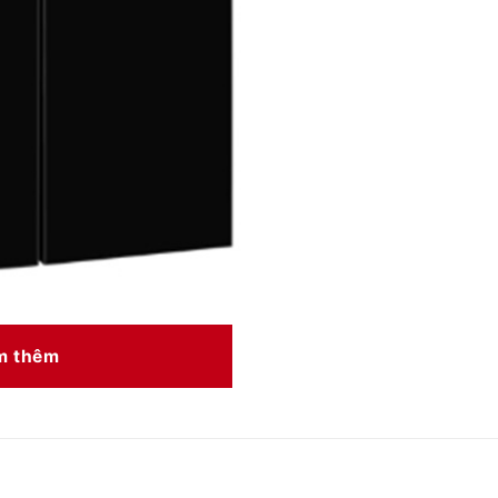
ông không khí trong toàn bộ tủ lanh, vì vậy mỗi ngăn và kệ
m thêm