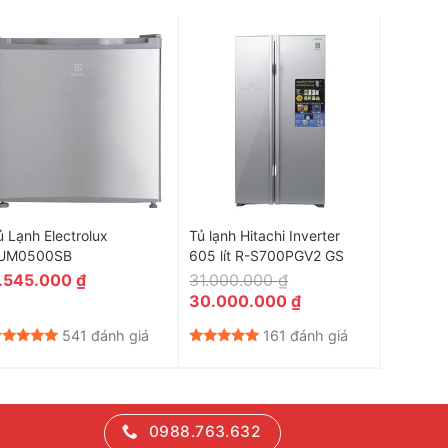
ủ Lạnh Electrolux
Tủ lạnh Hitachi Inverter
Tủ lạnh 
UM0500SB
605 lít R-S700PGV2 GS
Inverte
.545.000
₫
31.000.000
₫
5.600
Giá
Giá
30.000.000
₫
gốc
hiện
là:
tại
541 đánh giá
161 đánh giá
31.000.000 ₫.
là:
30.000.00
0988.763.632