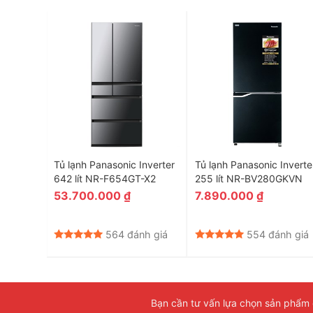
Ngăn mát rộng lớn thải mái lưu trữ t
erter
Tủ lạnh Panasonic Inverter
Tủ lạnh Panasonic Inverte
AGPGV4X
642 lít NR-F654GT-X2
255 lít NR-BV280GKVN
53.700.000
₫
7.890.000
₫
Giá
hiện
tại
nh giá
564 đánh giá
554 đánh giá
là:
33.499.000 ₫.
Bạn cần tư vấn lựa chọn sản phẩm đ