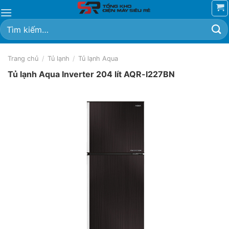
Chuyển
đến
Tìm
nội
kiếm:
dung
Trang chủ
/
Tủ lạnh
/
Tủ lạnh Aqua
Tủ lạnh Aqua Inverter 204 lít AQR-I227BN