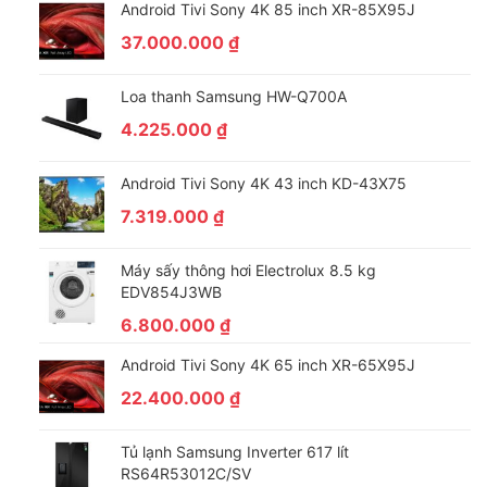
Android Tivi Sony 4K 85 inch XR-85X95J
37.000.000
₫
Loa thanh Samsung HW-Q700A
4.225.000
₫
Android Tivi Sony 4K 43 inch KD-43X75
7.319.000
₫
Máy sấy thông hơi Electrolux 8.5 kg
EDV854J3WB
6.800.000
₫
Android Tivi Sony 4K 65 inch XR-65X95J
22.400.000
₫
Tủ lạnh Samsung Inverter 617 lít
RS64R53012C/SV