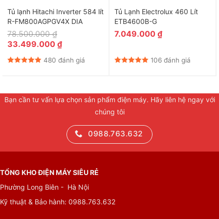
Tủ lạnh Hitachi Inverter 584 lít
Tủ Lạnh Electrolux 460 Lít
R-FM800AGPGV4X DIA
ETB4600B-G
78.500.000
₫
7.049.000
₫
Giá
Giá
33.499.000
₫
gốc
hiện
là:
tại
480 đánh giá
106 đánh giá
78.500.000 ₫.
là:
33.499.000 ₫.
Bạn cần tư vấn lựa chọn sản phẩm điện máy. Hãy liên hệ ngay với
chúng tôi
0988.763.632
TỔNG KHO ĐIỆN MÁY SIÊU RẺ
Phường Long Biên - Hà Nội
Kỹ thuật & Bảo hành:
0988.763.632