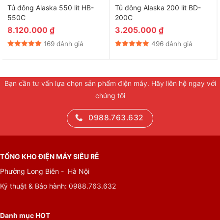
Tủ đông Alaska 550 lít HB-
Tủ đông Alaska 200 lít BD-
550C
200C
8.120.000
₫
3.205.000
₫
169 đánh giá
496 đánh giá
Bạn cần tư vấn lựa chọn sản phẩm điện máy. Hãy liên hệ ngay với
chúng tôi
0988.763.632
TỔNG KHO ĐIỆN MÁY SIÊU RẺ
Phường Long Biên - Hà Nội
Kỹ thuật & Bảo hành:
0988.763.632
Danh mục HOT