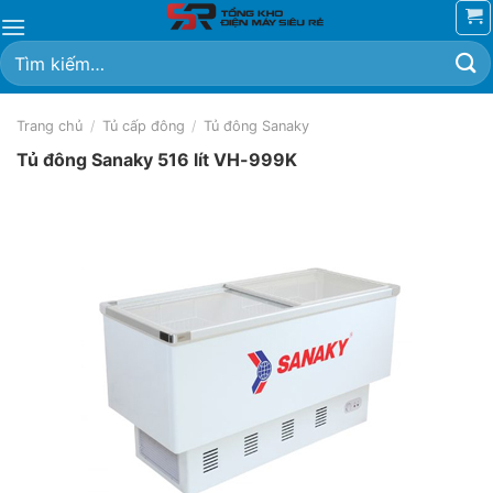
Chuyển
đến
Tìm
nội
kiếm:
dung
Trang chủ
/
Tủ cấp đông
/
Tủ đông Sanaky
Tủ đông Sanaky 516 lít VH-999K