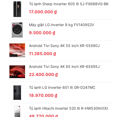
Tủ lạnh Sharp Inverter 605 lít SJ-FX688VG-BK
17.000.000
₫
Máy giặt LG Inverter 9 kg FV1409S2V
9.500.000
₫
Android Tivi Sony 4K 55 inch XR-55X90J
11.285.000
₫
Android Tivi Sony 4K 65 inch XR-65X95J
22.400.000
₫
Tủ lạnh LG Inverter 601 lít GR-D247MC
18.970.000
₫
Tủ lạnh Hitachi inverter 520 lít R-HW530NV(X)
48.770.000
₫