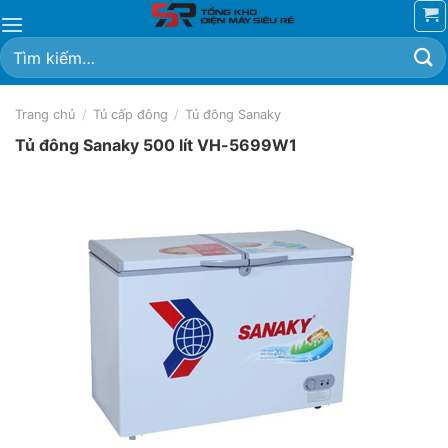
Chuyển
đến
Tìm
nội
kiếm:
dung
Trang chủ
/
Tủ cấp đông
/
Tủ đông Sanaky
Tủ đông Sanaky 500 lít VH-5699W1