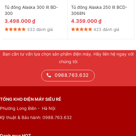
Tủ đông Alaska 300 lít BD-
Tủ đông Alaska 250 lít BCD-
300
3068N
3.498.000
₫
4.359.000
₫
332 đánh giá
423 đánh giá
Bạn cần tư vấn lựa chọn sản phẩm điện máy. Hãy liên hệ ngay với
chúng tôi
0988.763.632
TỔNG KHO ĐIỆN MÁY SIÊU RẺ
Phường Long Biên - Hà Nội
Kỹ thuật & Bảo hành:
0988.763.632
Danh mục HOT