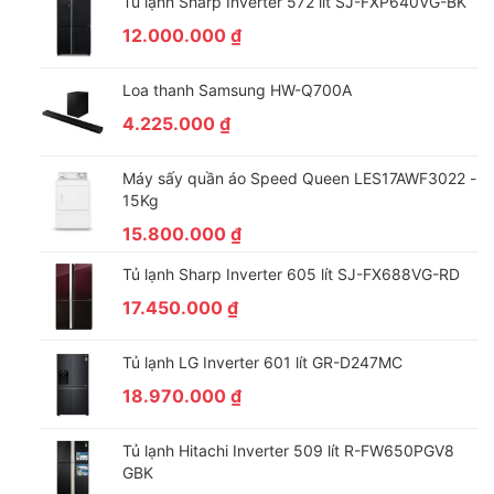
Tủ lạnh Sharp Inverter 572 lít SJ-FXP640VG-BK
12.000.000
₫
Loa thanh Samsung HW-Q700A
4.225.000
₫
Máy sấy quần áo Speed Queen LES17AWF3022 -
15Kg
15.800.000
₫
Tủ lạnh Sharp Inverter 605 lít SJ-FX688VG-RD
17.450.000
₫
Tủ lạnh LG Inverter 601 lít GR-D247MC
18.970.000
₫
Tủ lạnh Hitachi Inverter 509 lít R-FW650PGV8
GBK