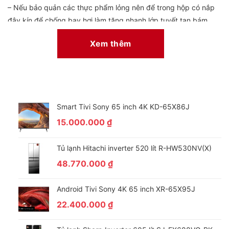
– Nếu bảo quản các thực phẩm lỏng nên để trong hộp có nắp
đậy kín để chống bay hơi làm tăng nhanh lớp tuyết tan bám
trên giàn lạnh.
Xem thêm
– Không để trong tủ các chất axit -bazo gây ăn mòn tủ (đặc
biệt các chất chay nổ tủ lạnh làm bằng nhôm dẫn đến mất
gas).
Smart Tivi Sony 65 inch 4K KD-65X86J
15.000.000
₫
Tủ lạnh Hitachi inverter 520 lít R-HW530NV(X)
48.770.000
₫
Android Tivi Sony 4K 65 inch XR-65X95J
22.400.000
₫