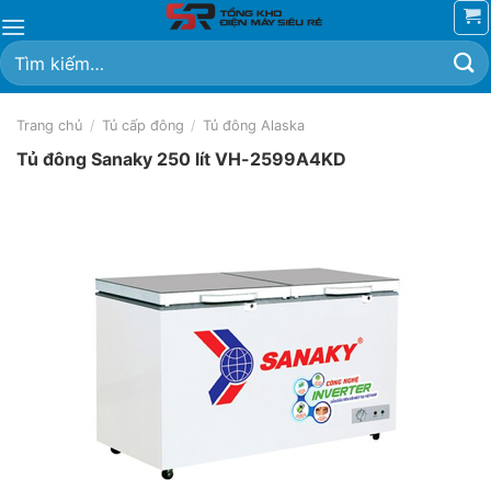
Chuyển
đến
Tìm
nội
kiếm:
dung
Trang chủ
/
Tủ cấp đông
/
Tủ đông Alaska
Tủ đông Sanaky 250 lít VH-2599A4KD