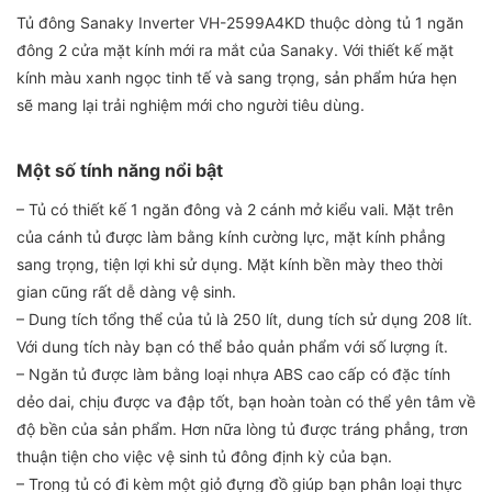
Tủ đông Sanaky Inverter VH-2599A4KD thuộc dòng tủ 1 ngăn
đông 2 cửa mặt kính mới ra mắt của Sanaky. Với thiết kế mặt
kính màu xanh ngọc tinh tế và sang trọng, sản phẩm hứa hẹn
sẽ mang lại trải nghiệm mới cho người tiêu dùng.
Một số tính năng nổi bật
– Tủ có thiết kế 1 ngăn đông và 2 cánh mở kiểu vali. Mặt trên
của cánh tủ được làm bằng kính cường lực, mặt kính phẳng
sang trọng, tiện lợi khi sử dụng. Mặt kính bền mày theo thời
gian cũng rất dễ dàng vệ sinh.
– Dung tích tổng thể của tủ là 250 lít, dung tích sử dụng 208 lít.
Với dung tích này bạn có thể bảo quản phẩm với số lượng ít.
– Ngăn tủ được làm bằng loại nhựa ABS cao cấp có đặc tính
dẻo dai, chịu được va đập tốt, bạn hoàn toàn có thể yên tâm về
độ bền của sản phẩm. Hơn nữa lòng tủ được tráng phẳng, trơn
thuận tiện cho việc vệ sinh tủ đông định kỳ của bạn.
– Trong tủ có đi kèm một giỏ đựng đồ giúp bạn phân loại thực