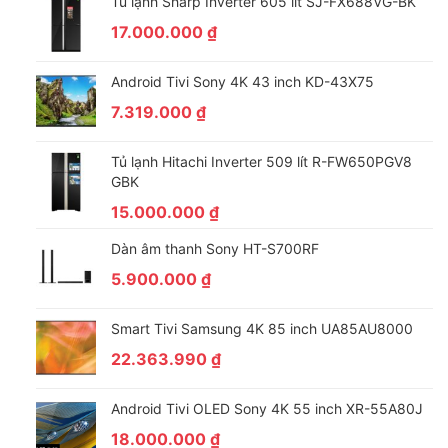
Tủ lạnh Sharp Inverter 605 lít SJ-FX688VG-BK
17.000.000
₫
Android Tivi Sony 4K 43 inch KD-43X75
7.319.000
₫
Tủ lạnh Hitachi Inverter 509 lít R-FW650PGV8
GBK
15.000.000
₫
Dàn âm thanh Sony HT-S700RF
5.900.000
₫
Smart Tivi Samsung 4K 85 inch UA85AU8000
22.363.990
₫
Android Tivi OLED Sony 4K 55 inch XR-55A80J
18.000.000
₫