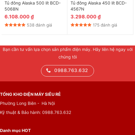
Tủ đông Alaska 500 lít BCD-
Tủ đông Alaska 450 lít BCD-
5068N
4567N
6.108.000
₫
3.298.000
₫
538 đánh giá
175 đánh giá
Bạn cần tư vấn lựa chọn sản phẩm điện máy. Hãy liên hệ ngay với
chúng tôi
0988.763.632
TỔNG KHO ĐIỆN MÁY SIÊU RẺ
Phường Long Biên - Hà Nội
Kỹ thuật & Bảo hành:
0988.763.632
Danh mục HOT