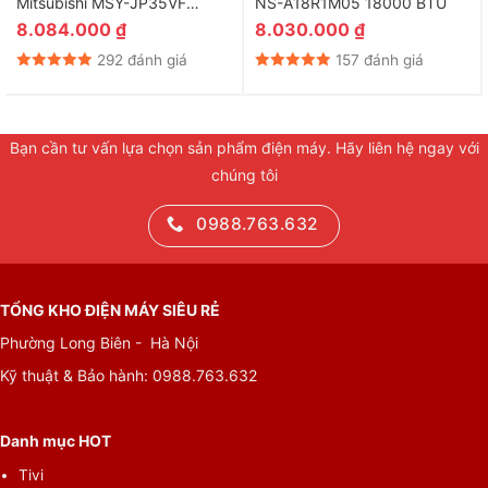
Mitsubishi MSY-JP35VF
NS-A18R1M05 18000 BTU
12.000BTU
8.084.000
₫
8.030.000
₫
292 đánh giá
157 đánh giá
Bạn cần tư vấn lựa chọn sản phẩm điện máy. Hãy liên hệ ngay với
chúng tôi
0988.763.632
TỔNG KHO ĐIỆN MÁY SIÊU RẺ
Phường Long Biên - Hà Nội
Kỹ thuật & Bảo hành:
0988.763.632
Danh mục HOT
Tivi