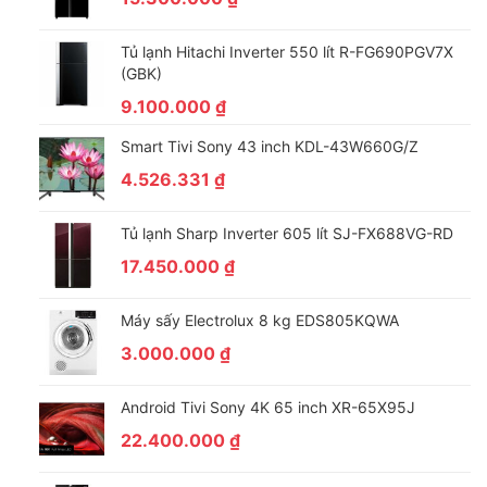
Tủ lạnh Hitachi Inverter 550 lít R-FG690PGV7X
(GBK)
9.100.000
₫
Smart Tivi Sony 43 inch KDL-43W660G/Z
4.526.331
₫
Tủ lạnh Sharp Inverter 605 lít SJ-FX688VG-RD
17.450.000
₫
Máy sấy Electrolux 8 kg EDS805KQWA
3.000.000
₫
Android Tivi Sony 4K 65 inch XR-65X95J
22.400.000
₫