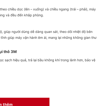
heo chiều dọc (lên – xuống) và chiều ngang (trái – phải), máy
rộng và đều đến khắp phòng.
độ, giúp người dùng dễ dàng quan sát, theo dõi nhiệt độ bên
u tĩnh giúp máy vận hành êm ái, mang lại những không gian thư
bụi thô 3M
 lọc sạch hiệu quả, trả lại bầu không khí trong lành hơn, bảo vệ
m thêm