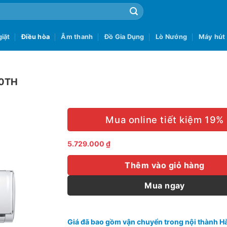
iặt
Điều hòa
Âm thanh
Đồ Gia Dụng
Lò Nướng
Máy hút
10TH
Mua online tiết kiệm 19%
5.729.000
₫
Thêm vào giỏ hàng
Mua ngay
Giá đã bao gồm vận chuyển trong nội thành Hà