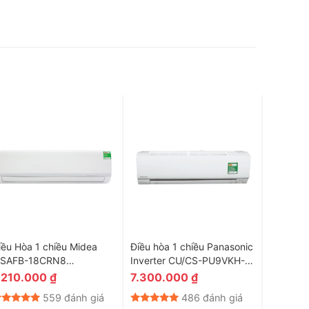
iều Hòa 1 chiều Midea
Điều hòa 1 chiều Panasonic
Điều Hòa
SAFB-18CRN8
Inverter CU/CS-PU9VKH-8
HSC09M
8000BTU
9.000BTU
.210.000
₫
7.300.000
₫
2.990
559 đánh giá
486 đánh giá