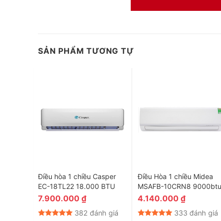
SẢN PHẨM TƯƠNG TỰ
tsubishi
Điều hòa 1 chiều Casper
Điều Hòa 1 chiều Midea
00BTU
EC-18TL22 18.000 BTU
MSAFB-10CRN8 9000bt
7.900.000
₫
4.140.000
₫
nh giá
382 đánh giá
333 đánh giá