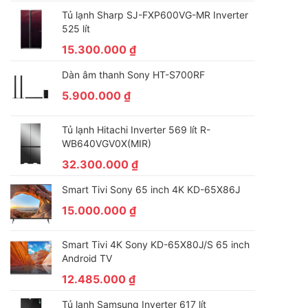
Tủ lạnh Sharp SJ-FXP600VG-MR Inverter
525 lít
15.300.000
₫
Dàn âm thanh Sony HT-S700RF
5.900.000
₫
Tủ lạnh Hitachi Inverter 569 lít R-
WB640VGV0X(MIR)
32.300.000
₫
Smart Tivi Sony 65 inch 4K KD-65X86J
15.000.000
₫
Smart Tivi 4K Sony KD-65X80J/S 65 inch
Android TV
12.485.000
₫
Tủ lạnh Samsung Inverter 617 lít