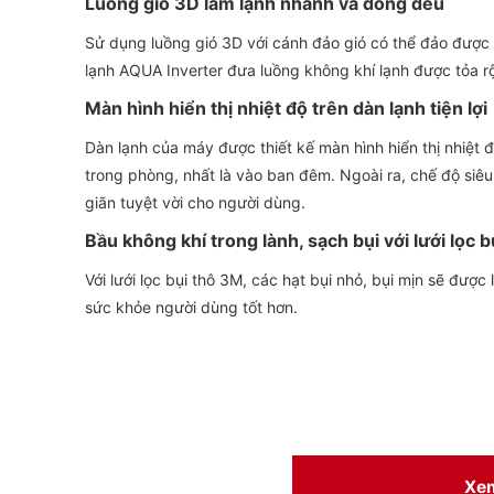
Luồng gió 3D làm lạnh nhanh và đồng đều
Sử dụng luồng gió 3D với cánh đảo gió có thể đảo được t
lạnh AQUA Inverter đưa luồng không khí lạnh được tỏa 
Màn hình hiển thị nhiệt độ trên dàn lạnh tiện lợi
Dàn lạnh của máy được thiết kế màn hình hiển thị nhiệt 
trong phòng, nhất là vào ban đêm. Ngoài ra, chế độ siê
giãn tuyệt vời cho người dùng.
Bầu không khí trong lành, sạch bụi với lưới lọc 
Với lưới lọc bụi thô 3M, các hạt bụi nhỏ, bụi mịn sẽ được
sức khỏe người dùng tốt hơn.
Xe