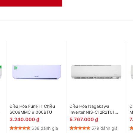
Điều Hòa Funiki 1 Chiều
Điều Hòa Nagakawa
Đ
u
SC09MMC 9.000BTU
Inverter NIS-C12R2T01
M
12000 BTU
1
3.240.000
₫
5.767.000
₫
7
638 đánh giá
579 đánh giá