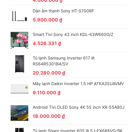
Dàn âm thanh Sony HT-S700RF
5.900.000
₫
Smart Tivi Sony 43 inch KDL-43W660G/Z
4.526.331
₫
Tủ lạnh Samsung Inverter 617 lít
RS64R5301B4/SV
20.280.000
₫
Máy lạnh Daikin Inverter 1.5 HP ATKA35UAVMV
9.110.000
₫
Android Tivi OLED Sony 4K 55 inch XR-55A80J
18.000.000
₫
Tủ lạnh Sharp Inverter 605 lít SJ-FX688VG-BK