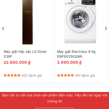
Máy giặt hấp sấy LG Styler
Máy giặt Electrolux 8 Kg
S3RF
EWF8025EQWA
22.900.000
₫
3.990.000
₫
622 đánh giá
461 đánh giá
Bạn cần tư vấn lựa chọn sản phẩm điện máy. Hãy liên hệ ngay với
chúng tôi