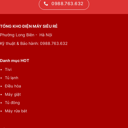
0988.763.632
TỔNG KHO ĐIỆN MÁY SIÊU RẺ
Phường Long Biên - Hà Nội
Kỹ thuật & Bảo hành:
0988.763.632
Danh mục HOT
Tivi
Tủ lạnh
Điều hòa
Máy giặt
Tủ đông
Máy rửa bát