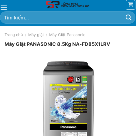
Chuyển
đến
Tìm
nội
kiếm:
dung
Trang chủ
/
Máy giặt
/
Máy Giặt Panasonic
Máy Giặt PANASONIC 8.5Kg NA-FD85X1LRV