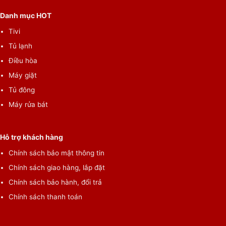
đầu, ngăn ngừa vi khuẩn và cặn bột giặt bám dính trên quần
Danh mục HOT
áo.
Tivi
Tủ lạnh
Điều hòa
Máy giặt
Tủ đông
Máy rửa bát
Hỗ trợ khách hàng
Chính sách bảo mật thông tin
Chính sách giao hàng, lắp đặt
Nắp máy kính cường lực bền bỉ và lồng giặt cỡ lớn
thuận tiện giặt đồ kích thước lớn
Chính sách bảo hành, đổi trả
Chính sách thanh toán
Thiết kế mới với nắp máy có thể mở rộng tối đa kết hợp với kích
thước lồng giặt lớn
thuận tiện cho vào hoặc lấy quần áo ra
khỏi máy, ngay cả với những đồ có kích thước lớn như chăn,