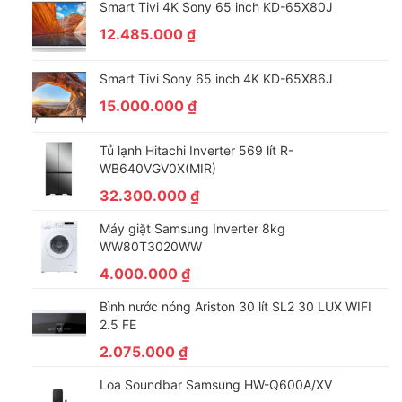
Smart Tivi 4K Sony 65 inch KD-65X80J
12.485.000
₫
Smart Tivi Sony 65 inch 4K KD-65X86J
15.000.000
₫
Quần áo thấm đều nước và chất giặt tẩy nhờ công
Tủ lạnh Hitachi Inverter 569 lít R-
WB640VGV0X(MIR)
nghệ xả nước Aqua Spin Rinse
32.300.000
₫
Công nghệ xả nước Aqua Spin Rinse là sự kết hợp hoàn hảo
giữa cơ chế quay của lồng giặt và vòi phun nước để nước và
Máy giặt Samsung Inverter 8kg
WW80T3020WW
chất giặt tẩy sẽ thẩm thấu đều vào trong quần áo đem tới hiệu
quả giặt sạch tối ưu.
4.000.000
₫
Từ đó, quá trình giặt giũ có thể
tiết kiệm nước và điện năng tối
Bình nước nóng Ariston 30 lít SL2 30 LUX WIFI
đa, quần áo được làm sạch nhanh chóng
.
2.5 FE
2.075.000
₫
Loa Soundbar Samsung HW-Q600A/XV