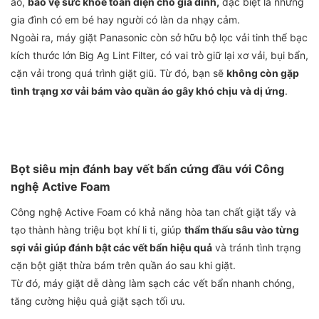
áo,
bảo vệ sức khỏe toàn diện cho gia đình,
đặc biệt là những
gia đình có em bé hay người có làn da nhạy cảm.
Ngoài ra, máy giặt Panasonic còn sở hữu bộ lọc vải tinh thể bạc
kích thước lớn Big Ag Lint Filter, có vai trò giữ lại xơ vải, bụi bẩn,
cặn vải trong quá trình giặt giũ. Từ đó, bạn sẽ
không còn gặp
tình trạng xơ vải bám vào quần áo gây khó chịu và dị ứng
.
Bọt siêu mịn đánh bay vết bẩn cứng đầu với Công
nghệ Active Foam
Công nghệ Active Foam có khả năng hòa tan chất giặt tẩy và
tạo thành hàng triệu bọt khí li ti, giúp
thẩm thấu sâu vào từng
sợi vải giúp đánh bật các vết bẩn hiệu quả
và tránh tình trạng
cặn bột giặt thừa bám trên quần áo sau khi giặt.
Từ đó, máy giặt dễ dàng làm sạch các vết bẩn nhanh chóng,
tăng cường hiệu quả giặt sạch tối ưu.