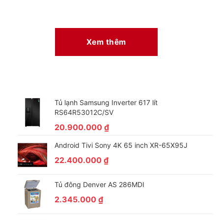
Lồng giặt Sazanami kết hợp với luồng nước Dancing
Xem thêm
Water Flow giúp giặt sạch hiệu quả, bảo vệ quần áo
bền đẹp
Lồng giặt Sazanami được làm từ chất liệu thép không gỉ, kết
hợp với những gợn sóng thông minh và hệ thống lỗ phun nước
dạng lưới,
giúp hạn chế vướng quần áo vào lồng giặt
và
Tủ lạnh Samsung Inverter 617 lít
không gây hư tổn cho sợi vải.
RS64R53012C/SV
Ngoài ra, luồng nước Dancing Water Flow có khả năng tạo ra
20.900.000
₫
xoáy nước đa chiều giúp nhào trộn toàn bộ quần áo và giặt
Android Tivi Sony 4K 65 inch XR-65X95J
sạch đồng đều nhất. Do đó, sự kết hợp này giúp hiệu quả giặt
sạch tối ưu, bảo vệ quần áo bền đẹp.
22.400.000
₫
Tủ đông Denver AS 286MDI
2.345.000
₫