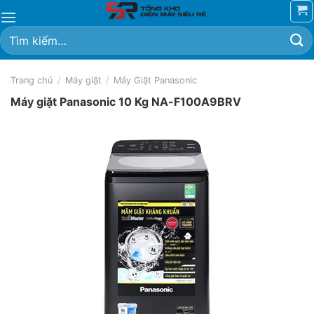
Chuyển
đến
Tìm
nội
kiếm:
dung
Trang chủ
/
Máy giặt
/
Máy Giặt Panasonic
Máy giặt Panasonic 10 Kg NA-F100A9BRV