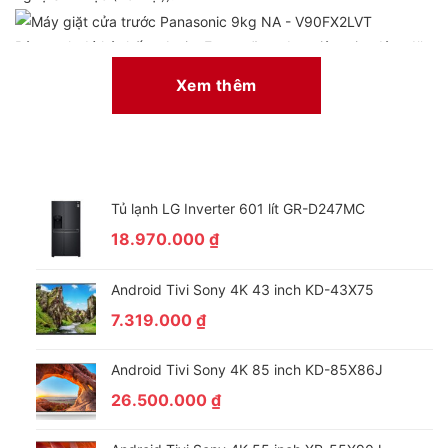
Bên cạnh đó hệ thống ActiveFoam sẽ tạo bọt siêu mịn, đậm đặc
len lỏi sâu vào từng sợi vải giúp loại bỏ hoàn toàn bụi bẩn mang
Xem thêm
đến vẻ ngoài sạch sẽ, trắng sáng cho quần áo của bạn.
Tủ lạnh LG Inverter 601 lít GR-D247MC
18.970.000
₫
Android Tivi Sony 4K 43 inch KD-43X75
7.319.000
₫
Android Tivi Sony 4K 85 inch KD-85X86J
26.500.000
₫
Giặt thông minh