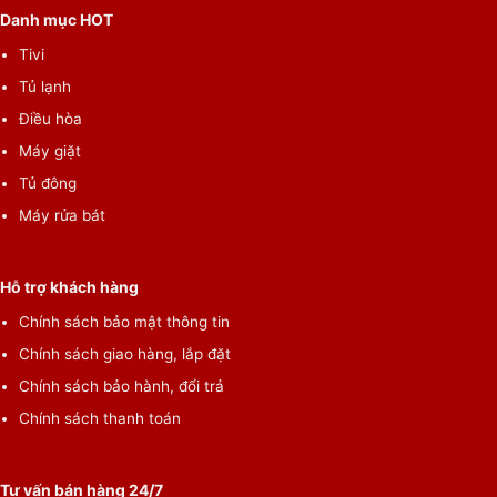
Danh mục HOT
Tivi
Tủ lạnh
Điều hòa
Máy giặt
Tủ đông
Máy rửa bát
Giữ vệ sinh lồng giặt tự động
Máy giặt trang bị tính năng vệ sinh lồng giặt tự động Auto Tub
Hỗ trợ khách hàng
Care có nhiệm vụ vệ sinh lồng giặt sau mỗi lần giặt, ngăn ngừa
Chính sách bảo mật thông tin
tích tụ cặn bột giặt dư thừa, giải quyết tình trạng mùi hôi trong
Chính sách giao hàng, lắp đặt
máy giặt.
Chính sách bảo hành, đổi trả
Chính sách thanh toán
Tư vấn bán hàng 24/7