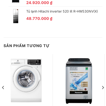
24.920.000
₫
Tủ lạnh Hitachi inverter 520 lít R-HW530NV(X)
48.770.000
₫
Tiết kiệm năng lượng
Với thế hệ động cơ 3Di Inverter sẽ giúp máy tiết kiệm điện năng
(71%), lượng nước tiêu thụ (41%) và thời gian (40%) giặt một
cách thông minh và hiệu quả. Số liệu được dựa trên thử nghiệm
SẢN PHẨM TƯƠNG TỰ
nội bộ của Panasonic với tiêu chuẩn IEC 60456, trừ nhiệt độ
nước. Chương trình ECONAVI chế độ Cotton 40ºC (10kg/nhiệt
độ nước dưới 17ºC) so sánh với chế độ Sợi tổng hợp 40ºC
(1,5kg/nhiệt độ nước trên 35ºC).