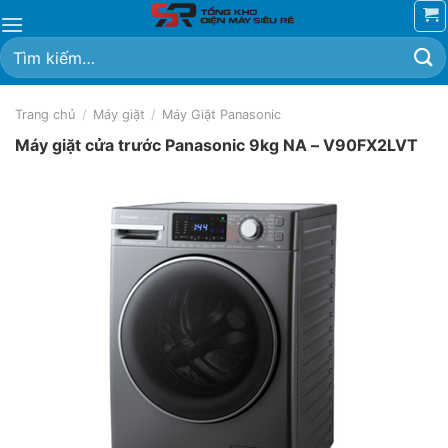
Chuyển
đến
Tìm
nội
kiếm:
dung
Trang chủ
/
Máy giặt
/
Máy Giặt Panasonic
Máy giặt cửa trước Panasonic 9kg NA – V90FX2LVT