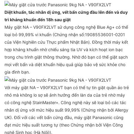
Diệt khuẩn, tác nhân dị ứng, vết bẩn cứng đầu lên đến và duy
trì kháng khuẩn đến 18h sau giặt
Máy giặt NA – V90FX2LVT sử dụng công nghệ Blue Ag+ có thể
loại bỏ 99,99% vi khuẩn (Chứng nhận số:19085536001-0201
của Viện Nghiên cứu Thực phẩm Nhật Bản). Đồng thời máy kết
hợp kháng khuẩn nhờ chiếu sáng tia UV và kích hoạt ion bạc
trong chu trình giặt thông thường. Nhờ đó bạn có thể giặt sạch
mọi vết bẩn và diệt khuẩn hiệu quả giúp bảo vệ sức khỏe cho
gia đình bạn.
Với máy giặt NA – V90FX2LVT bạn có thể tự tin giặt quần áo trẻ
nhỏ mà không lo sợ sẽ ảnh hưởng đến làn da của trẻ nhờ máy
có công nghệ StainMaster+. Công nghệ này sẽ loại bỏ các tác
nhân dị ứng với mức hiệu suất 99,99% (Chứng nhận bởi Allergy
UK). Đối với các vết bẩn cứng đầu, máy giặt Panasonic cũng
đạt mức hiệu suất tương tự (theo Chứng nhận bởi Viện Công
nghệ Sinh học (Hà Nội)).