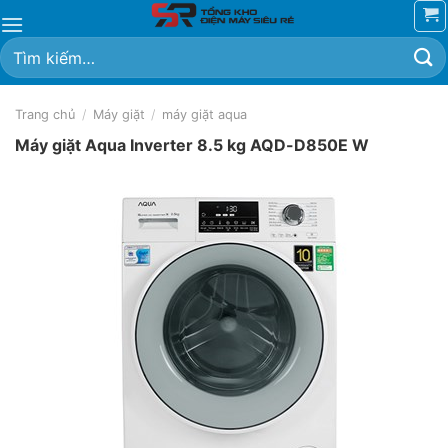
Chuyển
đến
Tìm
nội
kiếm:
dung
Trang chủ
/
Máy giặt
/
máy giặt aqua
Máy giặt Aqua Inverter 8.5 kg AQD-D850E W