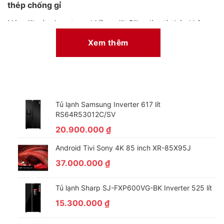
thép chống gỉ
Máy giặt này được trang bị lồng giặt Pillow làm từ thép không
gỉ với các lỗ thoát nước có kích thước nhỏ giúp quần áo không
Xem thêm
chỉ được giặt sạch mà còn được bảo vệ trong quá trình giặt,
ngăn chặn nguy cơ sờn vải, tưa chỉ, cho quần áo luôn được bền
đẹp như mới.
Tủ lạnh Samsung Inverter 617 lít
RS64R53012C/SV
20.900.000
₫
Android Tivi Sony 4K 85 inch XR-85X95J
37.000.000
₫
Tủ lạnh Sharp SJ-FXP600VG-BK Inverter 525 lít
15.300.000
₫
Giặt nước nóng diệt khuẩn