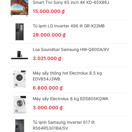
Smart Tivi Sony 65 inch 4K KD-65X86J
Chức năng giặt nước nóng vừa có tác dụng tiêu diệt vi khuẩn
trên đồ giặt mà còn giúp quần áo mềm mại hơn, tính năng này
15.000.000
₫
rất hữu ích cho gia đình có trẻ nhỏ.
Tủ lạnh LG Inverter 496 lít GR-X22MB
28.000.000
₫
Loa Soundbar Samsung HW-Q600A/XV
3.021.000
₫
Máy sấy thông hơi Electrolux 8.5 kg
EDV854J3WB
6.800.000
₫
Tự làm sạch mặt trong cửa – Smart Dual Spray
Máy sấy Electrolux 8 kg EDS805KQWA
3.000.000
₫
Với máy giặt lồng ngang thường rất khó vệ sinh thường để lại
vết bẩn và xơ vải. Vì thế, máy giặt Inverter này được tích hợp
Tủ lạnh Samsung Inverter 617 lít
công nghệ Smart Dual Spray với hệ thống vòi phun tự động sẽ
RS64R5301B4/SV
phun trào ra các tia nước lớn lên mặt cửa sau mỗi lần giặt giúp