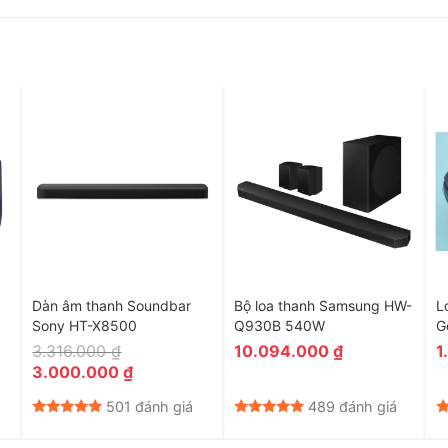
hông qua Bluetooth hoặc dây cáp quang.
Dàn âm thanh Soundbar
Bộ loa thanh Samsung HW-
L
Sony HT-X8500
Q930B 540W
G
3.316.000
₫
10.094.000
₫
1
Giá
Giá
3.000.000
₫
gốc
hiện
là:
tại
501 đánh giá
489 đánh giá
3.316.000 ₫.
là:
3.000.000 ₫.