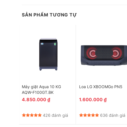
Loa thanh LG có thể dễ dàng kết nối với chiếc tivi LG t
SẢN PHẨM TƯƠNG TỰ
 5.1
Máy giặt Aqua 10 KG
Loa LG XBOOMGo PN5
W
AQW-F100GT.BK
4.850.000
₫
1.600.000
₫
nh giá
426 đánh giá
636 đánh giá