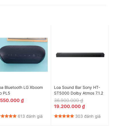
oa Bluetooth LG Xboom
Loa Sound Bar Sony HT-
Bộ loa 
o PL5
ST5000 Dolby Atmos 7.1.2
QS700F
.550.000
₫
36.900.000
₫
7.000
Giá
Giá
19.200.000
₫
gốc
hiện
là:
tại
613 đánh giá
303 đánh giá
36.900.000 ₫.
là:
19.200.000