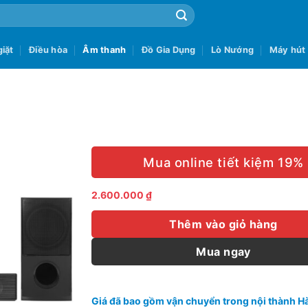
iặt
Điều hòa
Âm thanh
Đồ Gia Dụng
Lò Nướng
Máy hút
Mua online tiết kiệm 19%
2.600.000
₫
Thêm vào giỏ hàng
Mua ngay
Giá đã bao gồm vận chuyển trong nội thành Hà