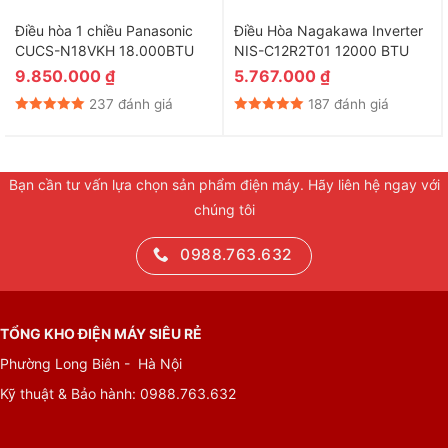
Điều hòa 1 chiều Panasonic
Điều Hòa Nagakawa Inverter
CUCS-N18VKH 18.000BTU
NIS-C12R2T01 12000 BTU
9.850.000
₫
5.767.000
₫
237 đánh giá
187 đánh giá
Bạn cần tư vấn lựa chọn sản phẩm điện máy. Hãy liên hệ ngay với
chúng tôi
0988.763.632
TỔNG KHO ĐIỆN MÁY SIÊU RẺ
Phường Long Biên - Hà Nội
Kỹ thuật & Bảo hành:
0988.763.632