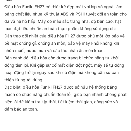
Điều hòa Funiki FH27 có thiết kế đẹp mắt với lớp vỏ ngoài làm
bằng chất liệu nhựa kỹ thuật ABS và PSHI tuyệt đối an toàn cho
da và hệ hô hấp. Máy có màu sắc trang nhã, độ bền cao, hạt
màu đạt tiêu chuẩn an toàn thực phẩm không sử dụng chì.
Dàn trao đổi nhiệt của điều hòa FH27 được phủ một lớp bảo vệ
bề mặt chống gỉ, chống ăn mòn, bảo vệ máy khỏi không khí
chứa muối, nước mưa và các tác nhân ăn mòn khác.
Bên cạnh đó, điều hòa còn được trang bị chức năng tự khởi
động tiện lợi. Khi gặp sự cố mất điện đột ngột, máy sẽ tự động
hoạt động trở lại ngay sau khi có điện mà không cần sự can
thiệp từ người dùng.
Đặc biệt, điều hòa Funiki FH27 được sở hữu hệ thống bảng
mạch có chức năng chuẩn đoán lỗi, giúp bạn nhanh chóng phát
hiện lỗi để kiểm tra kịp thời, tiết kiệm thời gian, công sức và
đảm bảo an toàn.