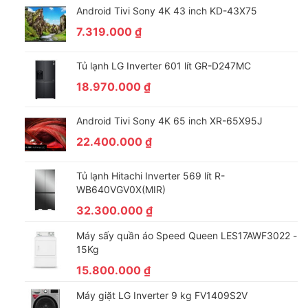
Android Tivi Sony 4K 43 inch KD-43X75
7.319.000
₫
Tủ lạnh LG Inverter 601 lít GR-D247MC
18.970.000
₫
Android Tivi Sony 4K 65 inch XR-65X95J
22.400.000
₫
Tủ lạnh Hitachi Inverter 569 lít R-
WB640VGV0X(MIR)
32.300.000
₫
Máy sấy quần áo Speed Queen LES17AWF3022 -
15Kg
15.800.000
₫
Máy giặt LG Inverter 9 kg FV1409S2V