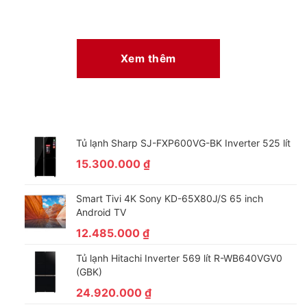
Xem thêm
Tủ lạnh Sharp SJ-FXP600VG-BK Inverter 525 lít
15.300.000
₫
Smart Tivi 4K Sony KD-65X80J/S 65 inch
Android TV
12.485.000
₫
Tủ lạnh Hitachi Inverter 569 lít R-WB640VGV0
(GBK)
24.920.000
₫