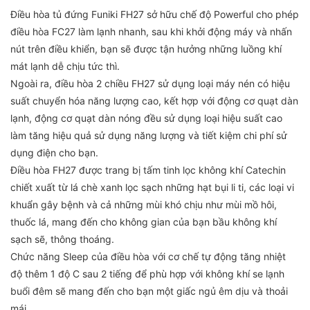
Điều hòa tủ đứng Funiki FH27 sở hữu chế độ Powerful cho phép
điều hòa FC27 làm lạnh nhanh, sau khi khởi động máy và nhấn
nút trên điều khiển, bạn sẽ được tận hưởng những luồng khí
mát lạnh dễ chịu tức thì.
Ngoài ra, điều hòa 2 chiều FH27 sử dụng loại máy nén có hiệu
suất chuyển hóa năng lượng cao, kết hợp với động cơ quạt dàn
lạnh, động cơ quạt dàn nóng đều sử dụng loại hiệu suất cao
làm tăng hiệu quả sử dụng năng lượng và tiết kiệm chi phí sử
dụng điện cho bạn.
Điều hòa FH27 được trang bị tấm tinh lọc không khí Catechin
chiết xuất từ lá chè xanh lọc sạch những hạt bụi li ti, các loại vi
khuẩn gây bệnh và cả những mùi khó chịu như mùi mồ hôi,
thuốc lá, mang đến cho không gian của bạn bầu không khí
sạch sẽ, thông thoáng.
Chức năng Sleep của điều hòa với cơ chế tự động tăng nhiệt
độ thêm 1 độ C sau 2 tiếng để phù hợp với không khí se lạnh
buổi đêm sẽ mang đến cho bạn một giấc ngủ êm dịu và thoải
mái.