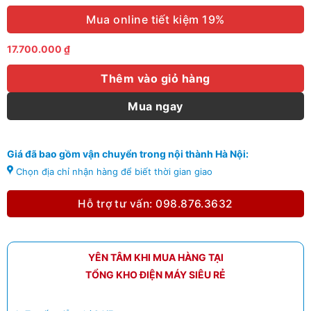
Mua online tiết kiệm 19%
17.700.000
₫
Thêm vào giỏ hàng
Mua ngay
Giá đã bao gồm vận chuyển trong nội thành Hà Nội:
Chọn địa chỉ nhận hàng để biết thời gian giao
Hỗ trợ tư vấn: 098.876.3632
YÊN TÂM KHI MUA HÀNG TẠI
TỔNG KHO ĐIỆN MÁY SIÊU RẺ