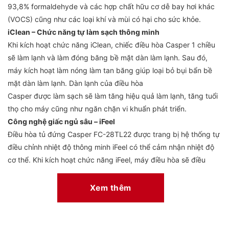
93,8% formaldehyde và các hợp chất hữu cơ dễ bay hơi khác
(VOCS) cũng như các loại khí và mùi có hại cho sức khỏe.
iClean – Chức năng tự làm sạch thông minh
Khi kích hoạt chức năng iClean, chiếc điều hòa Casper 1 chiều
sẽ làm lạnh và làm đóng băng bề mặt dàn làm lạnh. Sau đó,
máy kích hoạt làm nóng làm tan băng giúp loại bỏ bụi bẩn bề
mặt dàn làm lạnh. Dàn lạnh của điều hòa
Casper được làm sạch sẽ làm tăng hiệu quả làm lạnh, tăng tuổi
thọ cho máy cũng như ngăn chặn vi khuẩn phát triển.
Công nghệ giấc ngủ sâu – iFeel
Điều hòa tủ đứng Casper FC-28TL22 được trang bị hệ thống tự
điều chỉnh nhiệt độ thông minh iFeel có thể cảm nhận nhiệt độ
cơ thể. Khi kích hoạt chức năng iFeel, máy điều hòa sẽ điều
chỉnh nhiệt độ tối ưu cho người sử dụng, giúp bạn có giấc ngủ
sâu và sảng khoái hơn.
Xem thêm
Luồng gió thổi xa
Cửa thổi gió 4 hướng