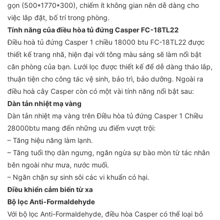
gọn (500*1770*300), chiếm ít không gian nên dễ dàng cho
việc lắp đặt, bố trí trong phòng.
Tính năng của điều hòa tủ đứng Casper FC-18TL22
Điều hoà tủ đứng Casper 1 chiều 18000 btu FC-18TL22 được
thiết kế trang nhã, hiện đại với tông màu sáng sẽ làm nổi bật
căn phòng của bạn. Lưới lọc được thiết kế để dễ dàng tháo lắp,
thuận tiện cho công tác vệ sinh, bảo trì, bảo dưỡng. Ngoài ra
điều hoà cây Casper còn có một vài tính năng nổi bật sau:
Dàn tản nhiệt mạ vàng
Dàn tản nhiệt mạ vàng trên Điều hòa tủ đứng Casper 1 Chiều
28000btu mang đến những ưu điểm vượt trội:
– Tăng hiệu năng làm lạnh.
– Tăng tuổi thọ dàn ngưng, ngăn ngừa sự bào mòn từ tác nhân
bên ngoài như mưa, nước muối.
– Ngăn chặn sự sinh sôi các vi khuẩn có hại.
Điều khiển cảm biến từ xa
Bộ lọc Anti-Formaldehyde
Với bộ lọc Anti-Formaldehyde, điều hòa Casper có thể loại bỏ