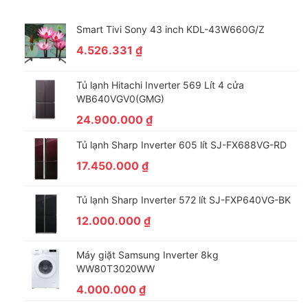
Điều hoà tủ đứng Casper 28000Btu FC-28TL22 có cửa thoát
gió 4 hướng giúp hơi lạnh tỏa đều khắp căn phòng, mang đến
Smart Tivi Sony 43 inch KDL-43W660G/Z
cho người dùng cảm giác khoan khoái tức thì ngay khi khởi
4.526.331
₫
động máy.
Môi chất làm lạnh R410A giúp làm lạnh nhanh hơn và giảm tác
Tủ lạnh Hitachi Inverter 569 Lít 4 cửa
động tiêu cực đến môi trường nhiều hơn so với các môi chất
WB640VGV0(GMG)
làm lạnh thế hệ trước.
24.900.000
₫
Tủ lạnh Sharp Inverter 605 lít SJ-FX688VG-RD
17.450.000
₫
Tủ lạnh Sharp Inverter 572 lít SJ-FXP640VG-BK
12.000.000
₫
Máy giặt Samsung Inverter 8kg
WW80T3020WW
4.000.000
₫