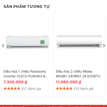
SẢN PHẨM TƯƠNG TỰ
Điều hòa 1 chiều Panasonic
Điều hòa 2 chiều Midea
Inverter CU/CS-PU9VKH-8
MSAB1-24HRN1 24.000BTU
9.000BTU
7.300.000
₫
11.060.000
₫
557 đánh giá
413 đánh giá