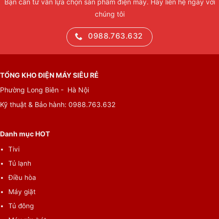
Bạn cần tư vấn lựa chọn sản phẩm điện máy. Hãy liên hệ ngay với
chúng tôi
0988.763.632
TỔNG KHO ĐIỆN MÁY SIÊU RẺ
Phường Long Biên - Hà Nội
Kỹ thuật & Bảo hành:
0988.763.632
Danh mục HOT
Tivi
Tủ lạnh
Điều hòa
Máy giặt
Tủ đông