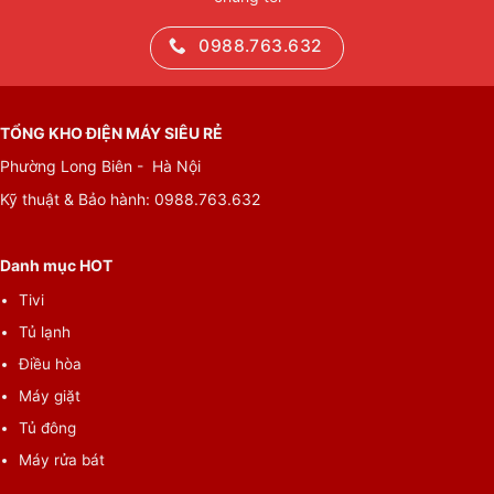
0988.763.632
TỔNG KHO ĐIỆN MÁY SIÊU RẺ
Phường Long Biên - Hà Nội
Kỹ thuật & Bảo hành:
0988.763.632
Danh mục HOT
Tivi
Tủ lạnh
Điều hòa
Máy giặt
Tủ đông
Máy rửa bát