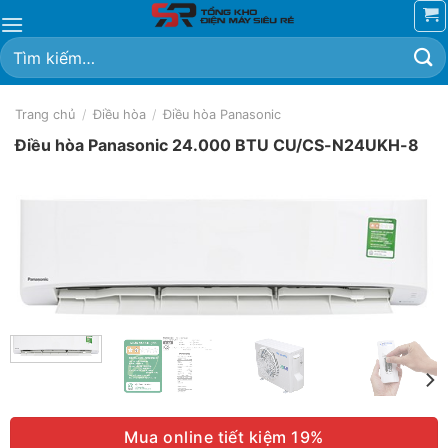
Chuyển
đến
Tìm
nội
kiếm:
dung
Trang chủ
/
Điều hòa
/
Điều hòa Panasonic
Điều hòa Panasonic 24.000 BTU CU/CS-N24UKH-8
Mua online tiết kiệm 19%