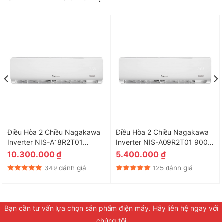
Điều Hòa 2 Chiều Nagakawa
Điều Hòa 2 Chiều Nagakawa
Inverter NIS-A18R2T01
Inverter NIS-A09R2T01 9000
18000 BTU
BTU
10.300.000
₫
5.400.000
₫
349 đánh giá
125 đánh giá
Bạn cần tư vấn lựa chọn sản phẩm điện máy. Hãy liên hệ ngay với
chúng tôi