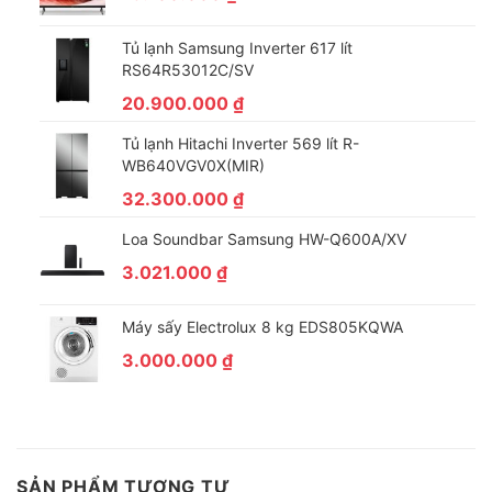
Tủ lạnh Samsung Inverter 617 lít
RS64R53012C/SV
20.900.000
₫
Tủ lạnh Hitachi Inverter 569 lít R-
WB640VGV0X(MIR)
32.300.000
₫
Loa Soundbar Samsung HW-Q600A/XV
3.021.000
₫
Máy sấy Electrolux 8 kg EDS805KQWA
3.000.000
₫
SẢN PHẨM TƯƠNG TỰ