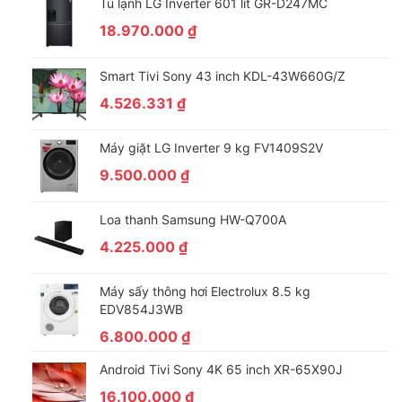
Tủ lạnh LG Inverter 601 lít GR-D247MC
18.970.000
₫
Smart Tivi Sony 43 inch KDL-43W660G/Z
4.526.331
₫
Chế độ Quite giúp máy vận hành êm ái
Máy giặt LG Inverter 9 kg FV1409S2V
9.500.000
₫
Loa thanh Samsung HW-Q700A
4.225.000
₫
Máy sấy thông hơi Electrolux 8.5 kg
EDV854J3WB
6.800.000
₫
Android Tivi Sony 4K 65 inch XR-65X90J
16.100.000
₫